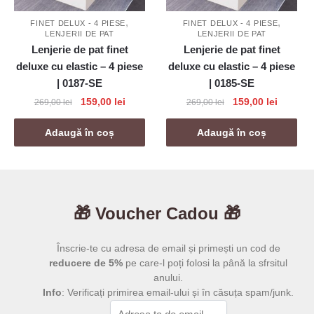
,
,
FINET DELUX - 4 PIESE
FINET DELUX - 4 PIESE
LENJERII DE PAT
LENJERII DE PAT
Lenjerie de pat finet
Lenjerie de pat finet
deluxe cu elastic – 4 piese
deluxe cu elastic – 4 piese
| 0187-SE
| 0185-SE
Prețul
Prețul
Prețul
Prețul
159,00
lei
159,00
lei
269,00
lei
269,00
lei
inițial
curent
inițial
curent
a
este:
a
este:
Adaugă în coș
Adaugă în coș
fost:
159,00 lei.
fost:
159,00 l
269,00 lei.
269,00 lei.
🎁 Voucher Cadou 🎁
Înscrie-te cu adresa de email și primești un cod de
reducere de 5%
pe care-l poți folosi la până la sfrsitul
anului.
Info
: Verificați primirea email-ului și în căsuța spam/junk.