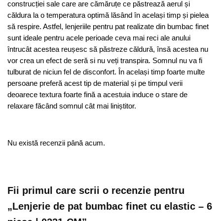
construcției sale care are cămăruțe ce păstrează aerul și
căldura la o temperatura optimă lăsând în același timp și pielea
să respire. Astfel, lenjeriile pentru pat realizate din bumbac finet
sunt ideale pentru acele perioade ceva mai reci ale anului
întrucât acestea reușesc să păstreze căldură, însă acestea nu
vor crea un efect de seră si nu veți transpira. Somnul nu va fi
tulburat de niciun fel de disconfort. În același timp foarte multe
persoane preferă acest tip de material și pe timpul verii
deoarece textura foarte fină a acestuia induce o stare de
relaxare făcând somnul cât mai liniștitor.
Nu există recenzii până acum.
Fii primul care scrii o recenzie pentru
„Lenjerie de pat bumbac finet cu elastic – 6