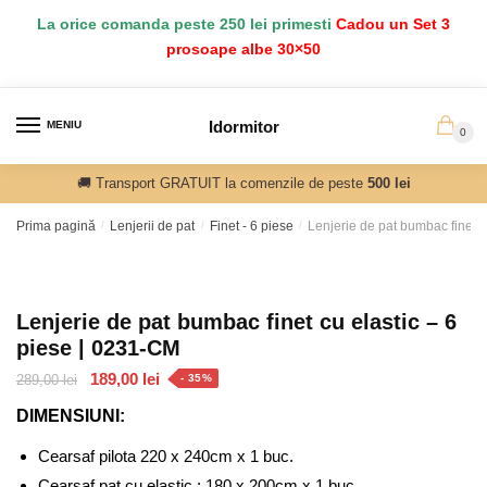
Salt
Sari
La orice comanda peste 250 lei primesti
Cadou un Set 3
la
la
prosoape albe 30×50
navigare
conținut
Idormitor
MENIU
0
🚚 Transport GRATUIT la comenzile de peste
500 lei
Prima pagină
/
Lenjerii de pat
/
Finet - 6 piese
/
Lenjerie de pat bumbac finet c
Lenjerie de pat bumbac finet cu elastic – 6
piese | 0231-CM
Prețul
Prețul
189,00
lei
289,00
lei
- 35%
inițial
curent
DIMENSIUNI:
a
este:
fost:
189,00 lei.
Cearsaf pilota 220 x 240cm x 1 buc.
289,00 lei.
Cearsaf pat cu elastic : 180 x 200cm x 1 buc.