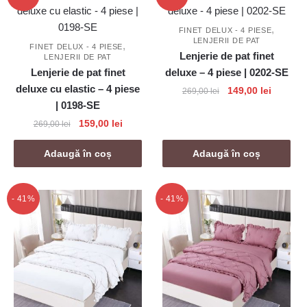
,
FINET DELUX - 4 PIESE
LENJERII DE PAT
,
FINET DELUX - 4 PIESE
Lenjerie de pat finet
LENJERII DE PAT
Lenjerie de pat finet
deluxe – 4 piese | 0202-SE
deluxe cu elastic – 4 piese
Prețul
Prețul
149,00
lei
269,00
lei
| 0198-SE
inițial
curent
a
este:
Prețul
Prețul
159,00
lei
269,00
lei
fost:
149,00 l
inițial
curent
269,00 lei.
a
este:
Adaugă în coș
Adaugă în coș
fost:
159,00 lei.
269,00 lei.
- 41%
- 41%