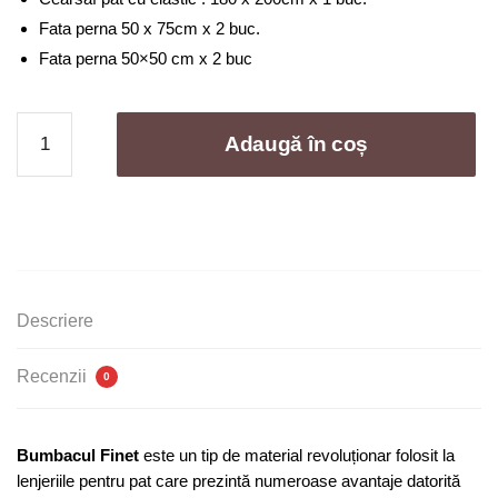
Fata perna 50 x 75cm x 2 buc.
Fata perna 50×50 cm x 2 buc
Cantitate
Adaugă în coș
Lenjerie
de
pat
bumbac
finet
cu
elastic
Descriere
-
6
Recenzii
0
piese
|
0231-
Bumbacul Finet
este un tip de material revoluționar folosit la
CM
lenjeriile pentru pat care prezintă numeroase avantaje datorită