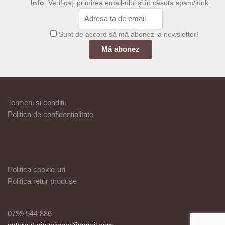
Info
: Verificați primirea email-ului și în căsuța spam/junk.
Sunt de accord să mă abonez la newsletter!
Termeni si conditii
Politica de confidentialitate
Politica cookie-uri
Politica retur produse
0799 544 886