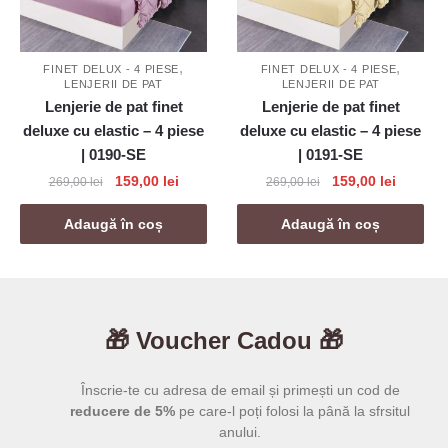
,
,
FINET DELUX - 4 PIESE
FINET DELUX - 4 PIESE
LENJERII DE PAT
LENJERII DE PAT
Lenjerie de pat finet
Lenjerie de pat finet
deluxe cu elastic – 4 piese
deluxe cu elastic – 4 piese
| 0190-SE
| 0191-SE
Prețul
Prețul
Prețul
Prețul
159,00
lei
159,00
lei
269,00
lei
269,00
lei
inițial
curent
inițial
curent
a
este:
a
este:
Adaugă în coș
Adaugă în coș
fost:
159,00 lei.
fost:
159,00 l
269,00 lei.
269,00 lei.
🎁 Voucher Cadou 🎁
Înscrie-te cu adresa de email și primești un cod de
reducere de 5%
pe care-l poți folosi la până la sfrsitul
anului.