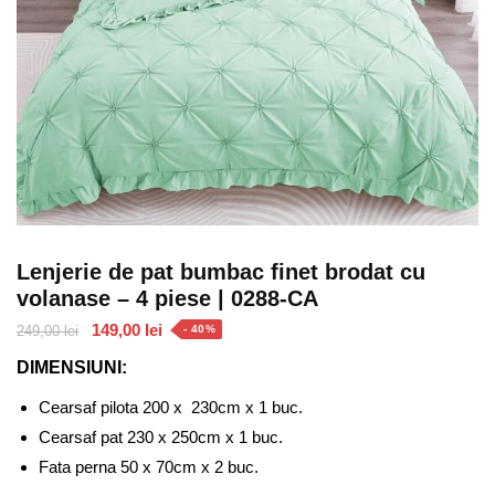
Lenjerie de pat bumbac finet brodat cu
volanase – 4 piese | 0288-CA
Prețul
Prețul
149,00
lei
249,00
lei
- 40%
inițial
curent
DIMENSIUNI:
a
este:
fost:
149,00 lei.
Cearsaf pilota 200 x 230cm x 1 buc.
249,00 lei.
Cearsaf pat 230 x 250cm x 1 buc.
Fata perna 50 x 70cm x 2 buc.