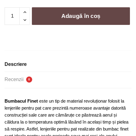
Cantitate
Adaugă în coș
Lenjerie
de
pat
bumbac
finet
brodat
cu
Descriere
volanase
-
Recenzii
0
4
piese
|
Bumbacul Finet
este un tip de material revoluționar folosit la
0288-
lenjeriile pentru pat care prezintă numeroase avantaje datorită
CA
construcției sale care are cămăruțe ce păstrează aerul și
căldura la o temperatura optimă lăsând în același timp și pielea
să respire. Astfel, lenjeriile pentru pat realizate din bumbac finet
sunt ideale pentru acele perioade ceva mai reci ale anului