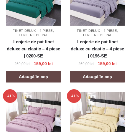
,
,
FINET DELUX - 4 PIESE
FINET DELUX - 4 PIESE
LENJERII DE PAT
LENJERII DE PAT
Lenjerie de pat finet
Lenjerie de pat finet
deluxe cu elastic – 4 piese
deluxe cu elastic – 4 piese
| 0200-SE
| 0196-SE
Prețul
Prețul
Prețul
Prețul
159,00
lei
159,00
lei
269,00
lei
269,00
lei
inițial
curent
inițial
curent
a
este:
a
este:
Adaugă în coș
Adaugă în coș
fost:
159,00 lei.
fost:
159,00 l
269,00 lei.
269,00 lei.
- 41%
- 41%