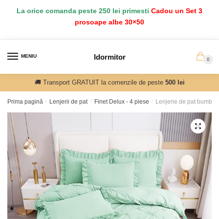
Salt
Sari
La orice comanda peste 250 lei primesti
Cadou un Set 3
la
la
prosoape albe 30×50
navigare
conținut
Idormitor
MENIU
0
🚚 Transport GRATUIT la comenzile de peste
500 lei
Prima pagină
/
Lenjerii de pat
/
Finet Delux - 4 piese
/
Lenjerie de pat bumbac 
🔍