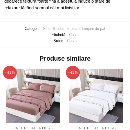
deoarece textura foarte fină a acestuia induce o stare de
relaxare făcând somnul cât mai liniștitor.
Categorii:
Finet Brodat - 6 piese
,
Lenjerii de pat
Etichetă:
Caiva
Brand:
Caiva
Produse similare
- 41%
- 41%
,
,
FINET DELUX - 4 PIESE
FINET DELUX - 4 PIESE