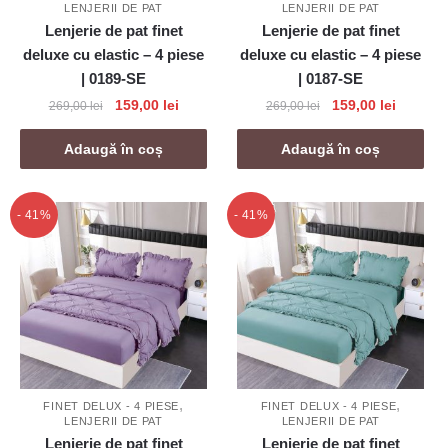
LENJERII DE PAT
LENJERII DE PAT
Lenjerie de pat finet
Lenjerie de pat finet
deluxe cu elastic – 4 piese
deluxe cu elastic – 4 piese
| 0189-SE
| 0187-SE
Prețul
Prețul
Prețul
Prețul
159,00
lei
159,00
lei
269,00
lei
269,00
lei
inițial
curent
inițial
curent
a
este:
a
este:
Adaugă în coș
Adaugă în coș
fost:
159,00 lei.
fost:
159,00 l
269,00 lei.
269,00 lei.
- 41%
- 41%
,
,
FINET DELUX - 4 PIESE
FINET DELUX - 4 PIESE
LENJERII DE PAT
LENJERII DE PAT
Lenjerie de pat finet
Lenjerie de pat finet