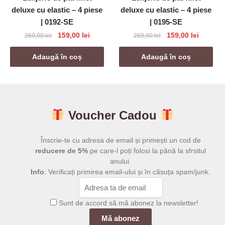
deluxe cu elastic – 4 piese
deluxe cu elastic – 4 piese
| 0192-SE
| 0195-SE
Prețul
Prețul
Prețul
Prețul
159,00
lei
159,00
lei
269,00
lei
269,00
lei
inițial
curent
inițial
curent
a
este:
a
este:
Adaugă în coș
Adaugă în coș
fost:
159,00 lei.
fost:
159,00 l
269,00 lei.
269,00 lei.
Voucher Cadou
Înscrie-te cu adresa de email și primești un cod de
reducere de 5%
pe care-l poți folosi la până la sfrsitul
anului.
Info
: Verificați primirea email-ului și în căsuța spam/junk.
Sunt de accord să mă abonez la newsletter!