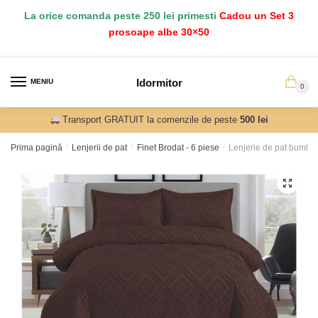
Salt
Sari
La orice comanda peste 250 lei primesti
Cadou un Set 3
la
la
prosoape albe 30×50
navigare
conținut
Idormitor
MENIU
0
Transport GRATUIT la comenzile de peste
500 lei
Prima pagină
/
Lenjerii de pat
/
Finet Brodat - 6 piese
/
Lenjerie de pat bumbac