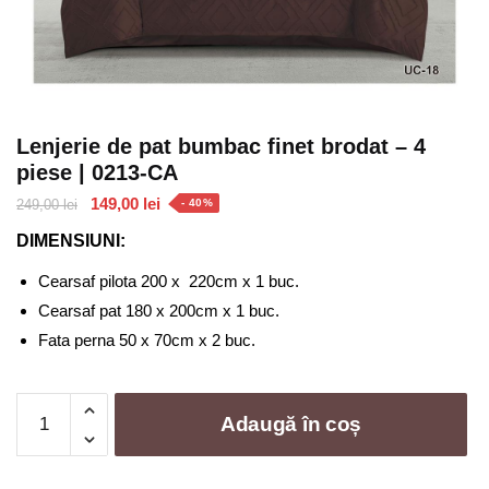
Lenjerie de pat bumbac finet brodat – 4
piese | 0213-CA
Prețul
Prețul
149,00
lei
249,00
lei
- 40%
inițial
curent
DIMENSIUNI:
a
este:
fost:
149,00 lei.
Cearsaf pilota 200 x 220cm x 1 buc.
249,00 lei.
Cearsaf pat 180 x 200cm x 1 buc.
Fata perna 50 x 70cm x 2 buc.
Cantitate
Adaugă în coș
Lenjerie
de
pat