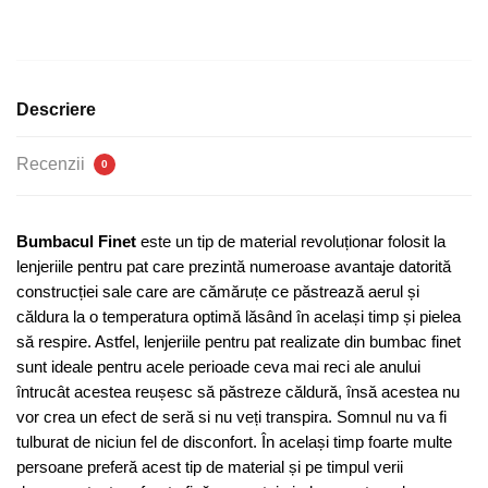
bumbac
finet
brodat
-
Descriere
4
piese
Recenzii
0
|
0213-
CA
Bumbacul Finet
este un tip de material revoluționar folosit la
lenjeriile pentru pat care prezintă numeroase avantaje datorită
construcției sale care are cămăruțe ce păstrează aerul și
căldura la o temperatura optimă lăsând în același timp și pielea
să respire. Astfel, lenjeriile pentru pat realizate din bumbac finet
sunt ideale pentru acele perioade ceva mai reci ale anului
întrucât acestea reușesc să păstreze căldură, însă acestea nu
vor crea un efect de seră si nu veți transpira. Somnul nu va fi
tulburat de niciun fel de disconfort. În același timp foarte multe
persoane preferă acest tip de material și pe timpul verii