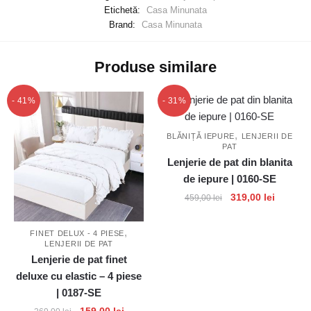
Etichetă:
Casa Minunata
Brand:
Casa Minunata
Produse similare
- 41%
- 31%
,
BLĂNIȚĂ IEPURE
LENJERII DE
PAT
Lenjerie de pat din blanita
de iepure | 0160-SE
Prețul
Prețul
319,00
lei
459,00
lei
inițial
curent
a
este:
,
FINET DELUX - 4 PIESE
fost:
319,00 l
LENJERII DE PAT
459,00 lei.
Lenjerie de pat finet
deluxe cu elastic – 4 piese
| 0187-SE
Prețul
Prețul
159,00
lei