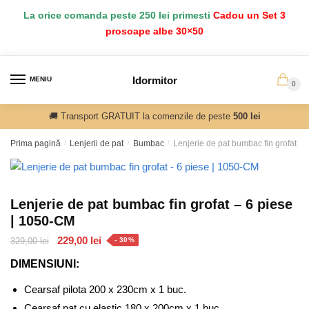
Salt
Sari
La orice comanda peste 250 lei primesti
Cadou un Set 3
la
la
prosoape albe 30×50
navigare
conținut
Idormitor
MENIU
0
🚚 Transport GRATUIT la comenzile de peste
500 lei
Prima pagină
/
Lenjerii de pat
/
Bumbac
/
Lenjerie de pat bumbac fin grofat –
Lenjerie de pat bumbac fin grofat – 6 piese
| 1050-CM
Prețul
Prețul
229,00
lei
329,00
lei
- 30%
inițial
curent
DIMENSIUNI:
a
este:
fost:
229,00 lei.
Cearsaf pilota 200 x 230cm x 1 buc.
329,00 lei.
Cearsaf pat cu elastic 180 x 200cm x 1 buc.