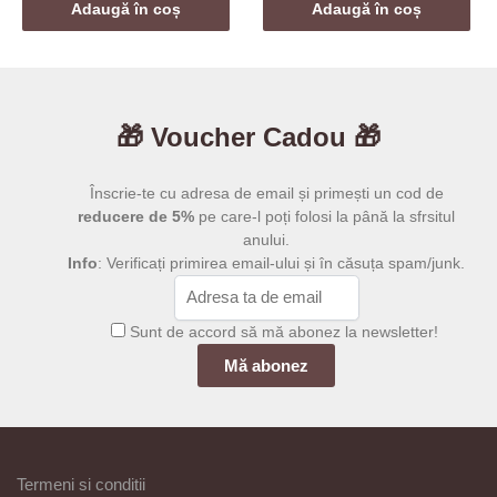
a
este:
Adaugă în coș
Adaugă în coș
fost:
159,00 l
269,00 lei.
🎁 Voucher Cadou 🎁
Înscrie-te cu adresa de email și primești un cod de
reducere de 5%
pe care-l poți folosi la până la sfrsitul
anului.
Info
: Verificați primirea email-ului și în căsuța spam/junk.
Sunt de accord să mă abonez la newsletter!
Termeni si conditii