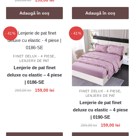
269,00
lei
inițial
curent
a
este:
Adaugă în coș
Adaugă în coș
fost:
159,00 lei.
269,00 lei.
- 41%
- 41%
,
FINET DELUX - 4 PIESE
LENJERII DE PAT
Lenjerie de pat finet
deluxe cu elastic – 4 piese
| 0186-SE
Prețul
Prețul
159,00
lei
,
269,00
lei
FINET DELUX - 4 PIESE
LENJERII DE PAT
inițial
curent
Lenjerie de pat finet
a
este:
deluxe cu elastic – 4 piese
fost:
159,00 lei.
269,00 lei.
| 0190-SE
Prețul
Prețul
159,00
lei
269,00
lei
inițial
curent