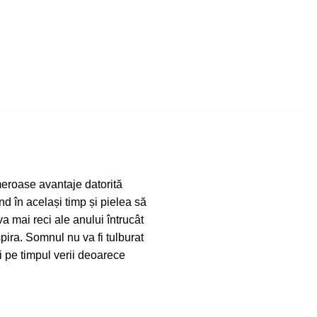
umeroase avantaje datorită
d în același timp și pielea să
a mai reci ale anului întrucât
pira. Somnul nu va fi tulburat
și pe timpul verii deoarece