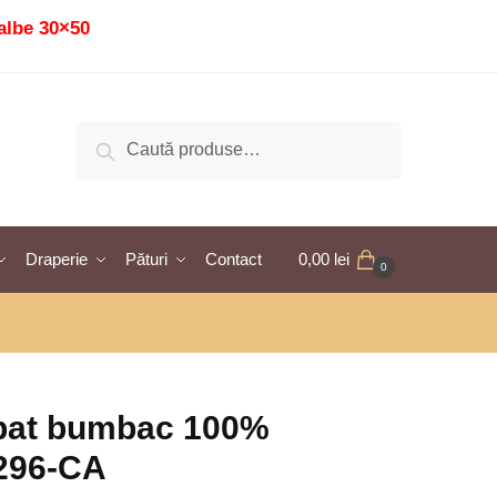
albe 30×50
Caută
Caută
după:
Draperie
Pături
Contact
0,00
lei
0
 pat bumbac 100%
0296-CA