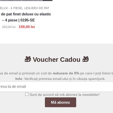
,
ELUX - 4 PIESE
LENJERII DE PAT
 de pat finet deluxe cu elastic
– 4 piese | 0195-SE
Prețul
Prețul
159,00
lei
269,00
lei
inițial
curent
a
este:
fost:
159,00 lei.
269,00 lei.
🎁 Voucher Cadou 🎁
sa de email și primești un cod de
reducere de 5%
pe care-l poți folosi l
Info
: Verificați primirea email-ului și în căsuța spam/junk.
Sunt de accord să mă abonez la newsletter!