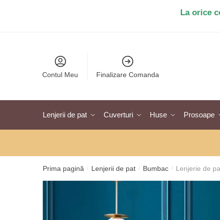
Salt
Sari
La orice 
la
la
navigare
conținut
Contul Meu
Finalizare Comanda
Lenjerii de pat
Cuverturi
Huse
Prosoape
Prima pagină
Lenjerii de pat
Bumbac
Lenjerie de p
/
/
/