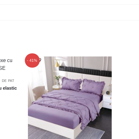
- 41%
I DE PAT
u elastic
rețul
urent
ste:
59,00 lei.