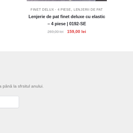
,
FINET DELUX - 4 PIESE
LENJERII DE PAT
Lenjerie de pat finet deluxe cu elastic
– 4 piese | 0192-SE
Prețul
Prețul
159,00
lei
269,00
lei
inițial
curent
a
este:
fost:
159,00 lei.
269,00 lei.
a până la sfrsitul anului.