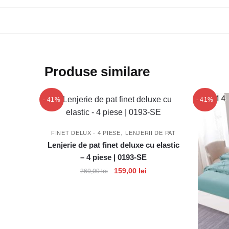
Produse similare
- 41%
- 41%
,
FINET DELUX - 4 PIESE
LENJERII DE PAT
Lenjerie de pat finet deluxe cu elastic
– 4 piese | 0193-SE
Prețul
Prețul
159,00
lei
269,00
lei
inițial
curent
a
este:
fost:
159,00 lei.
269,00 lei.