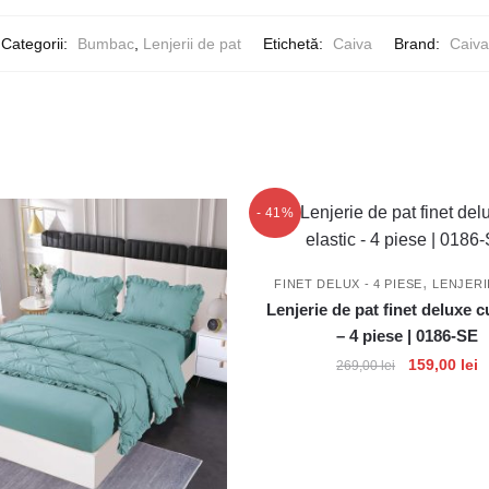
Categorii:
Bumbac
,
Lenjerii de pat
Etichetă:
Caiva
Brand:
Caiva
- 41%
,
FINET DELUX - 4 PIESE
LENJERI
Lenjerie de pat finet deluxe c
– 4 piese | 0186-SE
Prețul
P
159,00
lei
269,00
lei
inițial
c
a
e
fost:
1
269,00 lei.