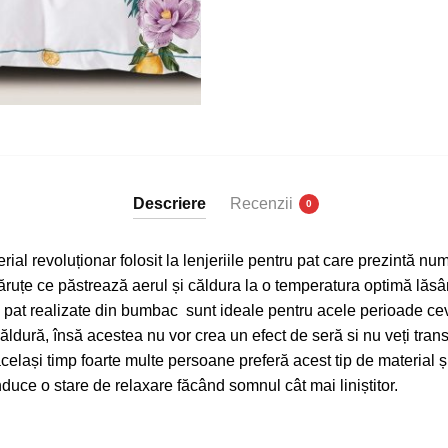
0296-
CA
Descriere
Recenzii
0
rial revoluționar folosit la lenjeriile pentru pat care prezintă n
ăruțe ce păstrează aerul și căldura la o temperatura optimă lăsân
tru pat realizate din bumbac sunt ideale pentru acele perioade cev
ldură, însă acestea nu vor crea un efect de seră si nu veți trans
 același timp foarte multe persoane preferă acest tip de material 
induce o stare de relaxare făcând somnul cât mai liniștitor.