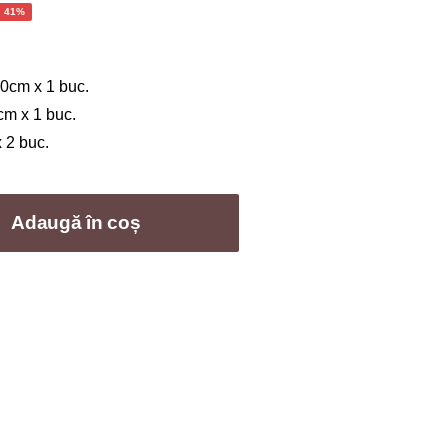
ețul
- 41%
rent
te:
0cm x 1 buc.
,00 lei.
cm x 1 buc.
 2 buc.
Adaugă în coș