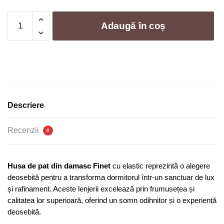
Cantitate
Adaugă în coș
Husa
de
pat
Damasc
|
5036-
J
Descriere
Recenzii
0
Husa de pat
din damasc Finet
cu elastic reprezintă o alegere
deosebită pentru a transforma dormitorul într-un sanctuar de lux
și rafinament. Aceste lenjerii excelează prin frumusețea și
calitatea lor superioară, oferind un somn odihnitor și o experiență
deosebită.