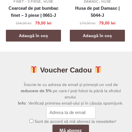
,
,
FINET - 3 PIESE
HUSE
DAMASC
HUSE
Cearceaf de pat bumbac
Husa de pat Damasc |
finet – 3 piese | 0661-J
5044-J
Prețul
Prețul
Prețul
Prețul
79,00
lei
79,00
lei
164,00
lei
179,00
lei
inițial
curent
inițial
curent
a
este:
a
este:
Adaugă în coș
Adaugă în coș
fost:
79,00 lei.
fost:
79,00 lei
164,00 lei.
179,00 lei.
Voucher Cadou
Înscrie-te cu adresa de email și primești un cod de
reducere de 5%
pe care-l poți folosi la până la sfrsitul
anului.
Info
: Verificați primirea email-ului și în căsuța spam/junk.
Sunt de accord să mă abonez la newsletter!