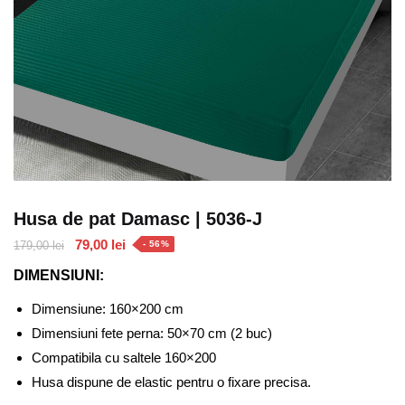
Husa de pat Damasc | 5036-J
Prețul
Prețul
79,00
lei
179,00
lei
- 56%
inițial
curent
DIMENSIUNI:
a
este:
fost:
79,00 lei.
Dimensiune: 160×200 cm
179,00 lei.
Dimensiuni fete perna: 50×70 cm (2 buc)
Compatibila cu saltele 160×200
Husa dispune de elastic pentru o fixare precisa.