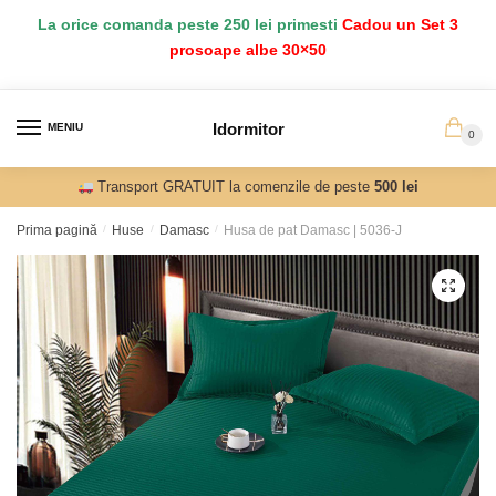
Salt
Sari
La orice comanda peste 250 lei primesti
Cadou un Set 3
la
la
prosoape albe 30×50
navigare
conținut
Idormitor
MENIU
0
Transport GRATUIT la comenzile de peste
500 lei
Prima pagină
/
Huse
/
Damasc
/
Husa de pat Damasc | 5036-J