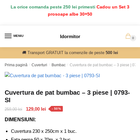
Salt
Sari
La orice comanda peste 250 lei primesti
Cadou un Set 3
la
la
prosoape albe 30×50
navigare
conținut
Idormitor
MENIU
0
🚚 Transport GRATUIT la comenzile de peste
500 lei
Prima pagină
/
Cuverturi
/
Bumbac
/
Cuvertura de pat bumbac – 3 piese | 079
Cuvertura de pat bumbac – 3 piese | 0793-
SI
Prețul
Prețul
129,00
lei
259,00
lei
- 50%
inițial
curent
DIMENSIUNI:
a
este:
fost:
129,00 lei.
Cuvertura 230 x 250cm x 1 buc.
259,00 lei.
Fata perna 50 x 70m x 2 buc.