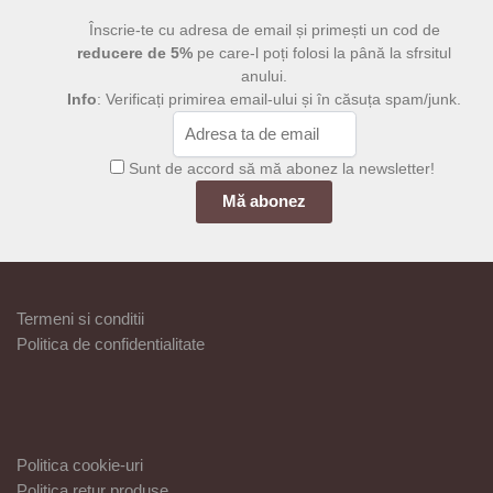
Înscrie-te cu adresa de email și primești un cod de
reducere de 5%
pe care-l poți folosi la până la sfrsitul
anului.
Info
: Verificați primirea email-ului și în căsuța spam/junk.
Sunt de accord să mă abonez la newsletter!
Termeni si conditii
Politica de confidentialitate
Politica cookie-uri
Politica retur produse