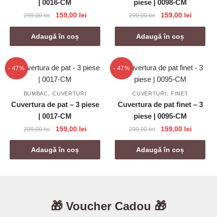
| 0016-CM
piese | 0098-CM
Prețul
Prețul
Prețul
Prețul
159,00
lei
159,00
lei
299,00
lei
299,00
lei
inițial
curent
inițial
curent
a
este:
a
este:
Adaugă în coș
Adaugă în coș
fost:
159,00 lei.
fost:
159,00 l
299,00 lei.
299,00 lei.
- 47%
- 47%
,
,
BUMBAC
CUVERTURI
CUVERTURI
FINET
Cuvertura de pat – 3 piese
Cuvertura de pat finet – 3
| 0017-CM
piese | 0095-CM
Prețul
Prețul
Prețul
Prețul
159,00
lei
159,00
lei
299,00
lei
299,00
lei
inițial
curent
inițial
curent
a
este:
a
este:
Adaugă în coș
Adaugă în coș
fost:
159,00 lei.
fost:
159,00 l
299,00 lei.
299,00 lei.
🎁 Voucher Cadou 🎁