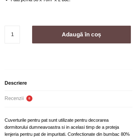
Cantitate
Adaugă în coș
Cuvertura
de
pat
bumbac
-
3
piese
Descriere
|
0793-
Recenzii
0
SI
Cuverturile pentru pat sunt utilizate pentru decorarea
dormitorului dumneavoastra si in acelasi timp de a proteja
lenjeria pentru pat de impuritati. Confectionate din bumbac 80%