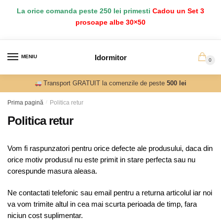
Salt
Sari
La orice comanda peste 250 lei primesti
Cadou un Set 3
la
la
prosoape albe 30×50
navigare
conținut
Idormitor
MENIU
0
Transport GRATUIT la comenzile de peste
500 lei
Prima pagină
/
Politica retur
Politica retur
Vom fi raspunzatori pentru orice defecte ale produsului, daca din
orice motiv produsul nu este primit in stare perfecta sau nu
corespunde masura aleasa.
Ne contactati telefonic sau email pentru a returna articolul iar noi
va vom trimite altul in cea mai scurta perioada de timp, fara
niciun cost suplimentar.