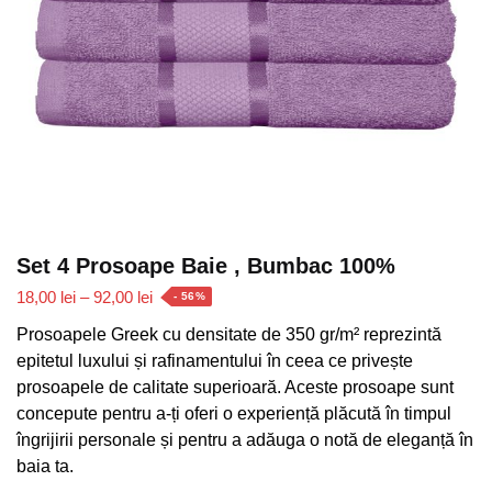
Set 4 Prosoape Baie , Bumbac 100%
Interval
18,00
lei
–
92,00
lei
- 56%
de
Prosoapele Greek cu densitate de 350 gr/m² reprezintă
prețuri:
epitetul luxului și rafinamentului în ceea ce privește
18,00 lei
prosoapele de calitate superioară. Aceste prosoape sunt
până
concepute pentru a-ți oferi o experiență plăcută în timpul
la
îngrijirii personale și pentru a adăuga o notă de eleganță în
92,00 lei
baia ta.