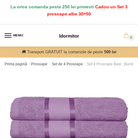
Salt
Sari
La orice comanda peste 250 lei primesti
Cadou un Set 3
la
la
prosoape albe 30×50
navigare
conținut
Idormitor
MENIU
0
🚚 Transport GRATUIT la comenzile de peste
500 lei
Prima pagină
/
Prosoape
/
Set de 4 Prosoape
/
Set 4 Prosoape Baie , Bumba