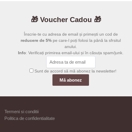
mai
la
mai
la
199,00 lei
199,00 l
multe
multe
🎁 Voucher Cadou 🎁
variații.
variații.
Opțiunile
Opțiunile
pot
pot
Înscrie-te cu adresa de email și primești un cod de
fi
fi
reducere de 5%
pe care-l poți folosi la până la sfrsitul
anului.
alese
alese
Info
: Verificați primirea email-ului și în căsuța spam/junk.
în
în
pagina
pagina
produsului.
produsului.
Sunt de accord să mă abonez la newsletter!
Termeni si conditii
Politica de confidentialitate