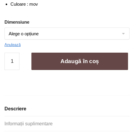
Culoare : mov
Dimensiune
Anulează
Cantitate
Adaugă în coș
Set
4
Prosoape
Baie
,
Bumbac
100%
Descriere
Informații suplimentare