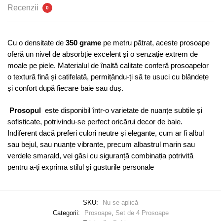
Recenzii
0
Cu o densitate de
350 grame
pe metru pătrat, aceste prosoape
oferă un nivel de absorbție excelent și o senzație extrem de
moale pe piele. Materialul de înaltă calitate conferă prosoapelor
o textură fină și catifelată, permițându-ți să te usuci cu blândețe
și confort după fiecare baie sau duș.
Prosopul
este disponibil într-o varietate de nuanțe subtile și
sofisticate, potrivindu-se perfect oricărui decor de baie.
Indiferent dacă preferi culori neutre și elegante, cum ar fi albul
sau bejul, sau nuanțe vibrante, precum albastrul marin sau
verdele smarald, vei găsi cu siguranță combinația potrivită
pentru a-ți exprima stilul și gusturile personale
SKU:
Nu se aplică
Categorii:
Prosoape
,
Set de 4 Prosoape