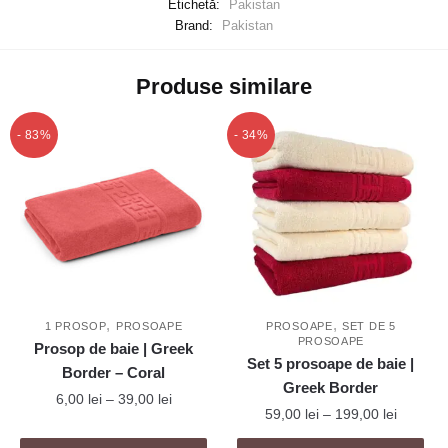
Etichetă:
Pakistan
Brand:
Pakistan
Produse similare
- 83%
- 34%
,
,
1 PROSOP
PROSOAPE
PROSOAPE
SET DE 5
PROSOAPE
Prosop de baie | Greek
Set 5 prosoape de baie |
Border – Coral
Greek Border
Interval
6,00
lei
–
39,00
lei
Interval
59,00
lei
–
199,00
lei
de
de
Acest
prețuri: