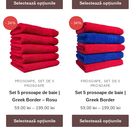
Acest
prețuri:
Selectează opțiunile
Selectează opțiunile
produs
6,00 lei
produs
59,00 le
are
până
are
până
mai
la
mai
la
- 34%
- 34%
39,00 lei
multe
199,00 l
multe
variații.
variații.
Opțiunile
Opțiunile
pot
pot
fi
fi
alese
alese
în
în
pagina
,
,
pagina
PROSOAPE
SET DE 5
PROSOAPE
SET DE 5
produsului.
PROSOAPE
PROSOAPE
produsului.
Set 5 prosoape de baie |
Set 5 prosoape de baie |
Greek Border – Rosu
Greek Border
Interval
Interval
59,00
lei
–
199,00
lei
59,00
lei
–
199,00
lei
de
de
Acest
Acest
prețuri:
prețuri:
Selectează opțiunile
Selectează opțiunile
produs
produs
59,00 lei
59,00 le
are
are
până
până